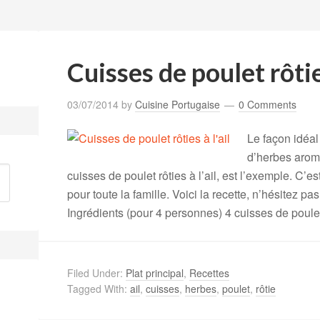
Cuisses de poulet rôties
03/07/2014
by
Cuisine Portugaise
0 Comments
Le façon idéal
d’herbes aromat
cuisses de poulet rôties à l’ail, est l’exemple. C’e
pour toute la famille. Voici la recette, n’hésitez p
Ingrédients (pour 4 personnes) 4 cuisses de poule
Filed Under:
Plat principal
,
Recettes
Tagged With:
ail
,
cuisses
,
herbes
,
poulet
,
rôtie