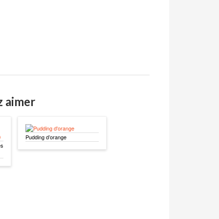
z aimer
Pudding d’orange
es