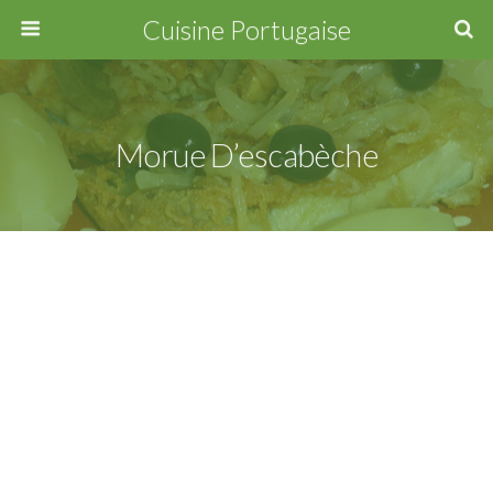
Cuisine Portugaise
Morue D’escabèche