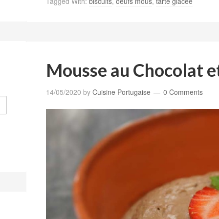
Tagged With:
biscuits
,
oeufs mous
,
tarte glacée
Mousse au Chocolat e
14/05/2020
by
Cuisine Portugaise
0 Comments