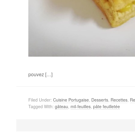
pouvez […]
Filed Under:
Cuisine Portugaise
,
Desserts
,
Recettes
,
Re
Tagged With:
gâteau
,
mil-feuilles
,
pâte feuilletée