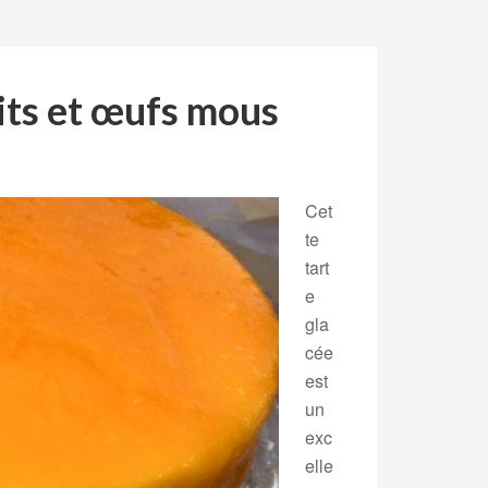
its et œufs mous
Cet
te
tart
e
gla
cée
est
un
exc
elle