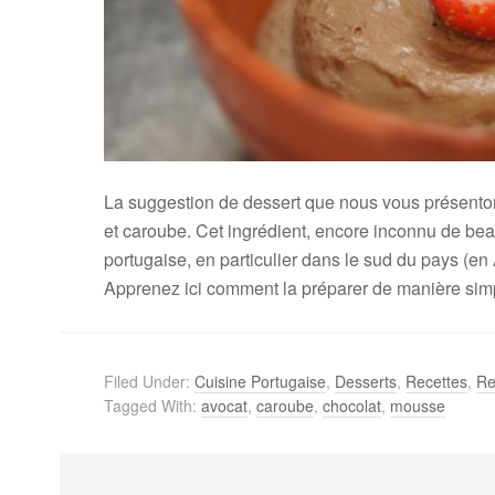
La suggestion de dessert que nous vous présento
et caroube. Cet ingrédient, encore inconnu de bea
portugaise, en particulier dans le sud du pays (en
Apprenez ici comment la préparer de manière simpl
Filed Under:
Cuisine Portugaise
,
Desserts
,
Recettes
,
Re
Tagged With:
avocat
,
caroube
,
chocolat
,
mousse