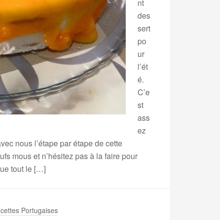
nt
des
sert
po
ur
l’ét
é.
C’e
st
ass
ez
avec nous l’étape par étape de cette
ufs mous et n’hésitez pas à la faire pour
ue tout le […]
cettes Portugaises