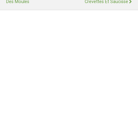
Des Moules
Crevettes Et Saucisse