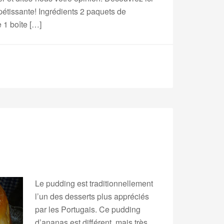
pétissante! Ingrédients 2 paquets de
 1 boîte […]
Le pudding est traditionnellement
l’un des desserts plus appréciés
par les Portugais. Ce pudding
d’ananas est différent, mais très