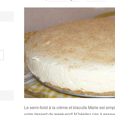
Le semi-froid à la crème et biscuits Marie est simple
votre dessert de week-end! N’hésitez pas à essaye