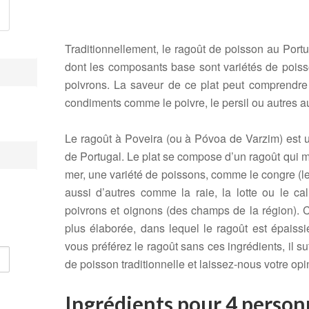
Traditionnellement, le ragoût de poisson au Portug
dont les composants base sont variétés de poiss
poivrons. La saveur de ce plat peut comprendre 
condiments comme le poivre, le persil ou autres a
Le ragoût à Poveira (ou à Póvoa de Varzim) est 
de Portugal. Le plat se compose d’un ragoût qui m
mer, une variété de poissons, comme le congre (le
aussi d’autres comme la raie, la lotte ou le ca
poivrons et oignons (des champs de la région). C
plus élaborée, dans lequel le ragoût est épaissie
vous préférez le ragoût sans ces ingrédients, il suf
de poisson traditionnelle et laissez-nous votre opi
Ingrédients pour 4 person