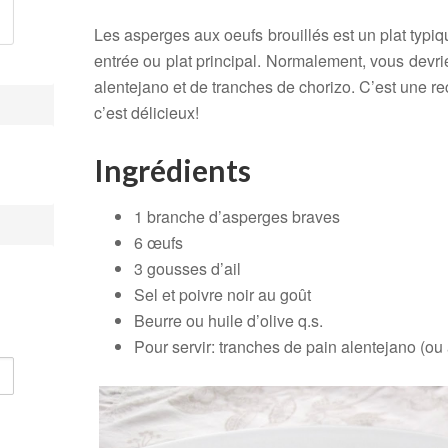
Les asperges aux oeufs brouillés est un plat typiq
entrée ou plat principal. Normalement, vous dev
alentejano et de tranches de chorizo. C’est une rec
c’est délicieux!
Ingrédients
1 branche d’asperges braves
6 œufs
3 gousses d’ail
Sel et poivre noir au goût
Beurre ou huile d’olive q.s.
Pour servir: tranches de pain alentejano (ou 