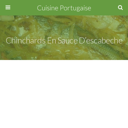
Cuisine Portugaise
Chinchards En Sauce D’escabeche