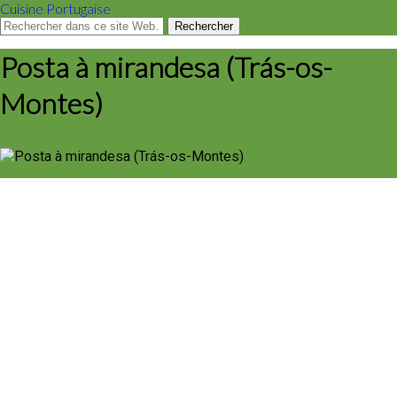
Cuisine Portugaise
Posta à mirandesa (Trás-os-
Montes)