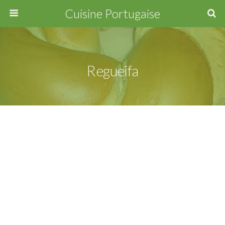
Cuisine Portugaise
Regueifa