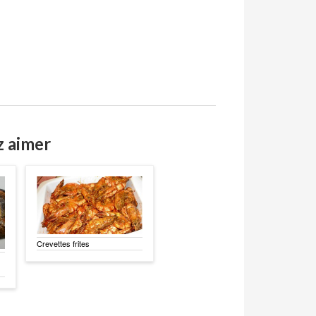
z aimer
Crevettes frites