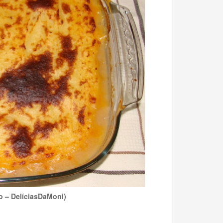
 – DelíciasDaMoni)