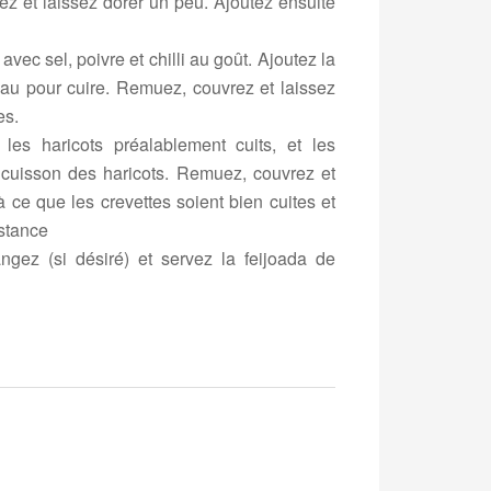
muez et laissez dorer un peu. Ajoutez ensuite
ec sel, poivre et chilli au goût. Ajoutez la
eau pour cuire. Remuez, couvrez et laissez
es.
les haricots préalablement cuits, et les
a cuisson des haricots. Remuez, couvrez et
à ce que les crevettes soient bien cuites et
istance
angez (si désiré) et servez la feijoada de