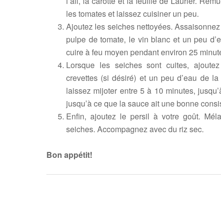
l’ail, la carotte et la feuille de Laurier. Re
les tomates et laissez cuisiner un peu.
Ajoutez les seiches nettoyées. Assaisonnez av
pulpe de tomate, le vin blanc et un peu d’
cuire à feu moyen pendant environ 25 minut
Lorsque les seiches sont cuites, ajoutez 
crevettes (si désiré) et un peu d’eau de l
laissez mijoter entre 5 à 10 minutes, jusqu’
jusqu’à ce que la sauce ait une bonne cons
Enfin, ajoutez le persil à votre goût. Mél
seiches. Accompagnez avec du riz sec.
Bon appétit!