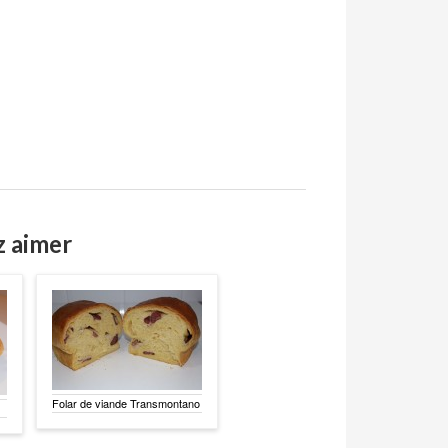
z aimer
Folar de viande Transmontano