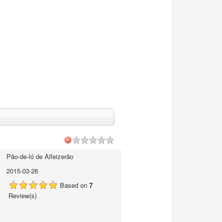
Pão-de-ló de Alfeizerão
2015-03-26
Based on
7
Review(s)