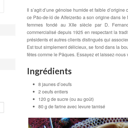
Il s’agit d’une génoise humide et faible d’origine c
ce Pão-de-ló de Alfeizerão a son origine dans le
femmes fondé au XIIe siècle par D. Fernand
commercialisé depuis 1925 en respectant la tradit
présidents et autres clients distingués qui associ
Est tout simplement délicieux, se fond dans la bo
fêtes comme le Pâques. Essayez et laissez-nous v
Ingrédients
8 jaunes d’oeufs
2 oeufs entiers
120 g de sucre (ou au goût)
80 g de farine avec levure tamisé