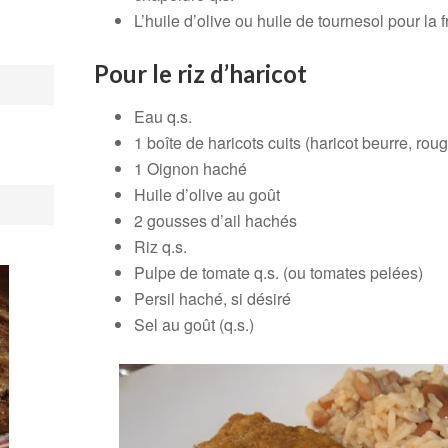
L’huile d’olive ou huile de tournesol pour la fr
Pour le riz d’haricot
Eau q.s.
1 boîte de haricots cuits (haricot beurre, rou
1 Oignon haché
Huile d’olive au goût
2 gousses d’ail hachés
Riz q.s.
Pulpe de tomate q.s. (ou tomates pelées)
Persil haché, si désiré
Sel au goût (q.s.)