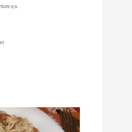
iture q.s.
ge)