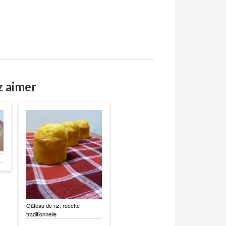
z aimer
Gâteau de riz, recette
traditionnelle