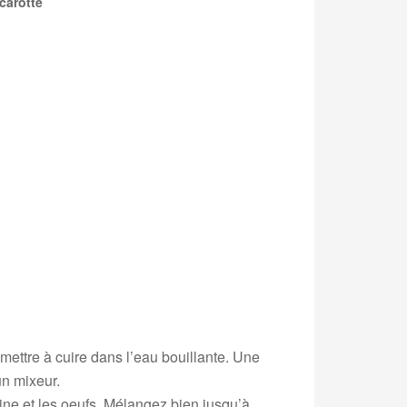
carotte
mettre à cuire dans l’eau bouillante. Une
un mixeur.
rine et les oeufs. Mélangez bien jusqu’à