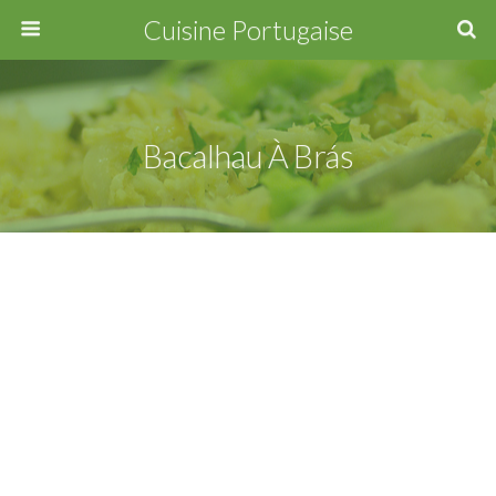
Cuisine Portugaise
Bacalhau À Brás