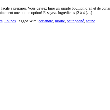
facile à préparer. Vous devrez faire un simple bouillon d’ail et de cori
rtainement une bonne option! Essayez. Ingrédients (2 à 4 […]
es
,
Soupes
Tagged With:
coriandre
,
morue
,
oeuf poché
,
soupe