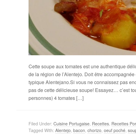
Cette soupe aux tomates est une authentique déli
de la région de l’Alentejo. Doit être accompagnée
typique Alentejano.Si vous ne connaissez pas enc
pas de cette délicieuse soupe! Essayez… c’est tout
personnes) 4 tomates […]
Filed Under:
Cuisine Portugaise
,
Recettes
,
Recettes Por
Tagged With:
Alentejo
,
bacon
,
chorizo
,
oeuf poché
,
sou