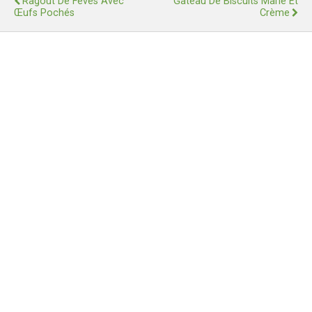
Ragoût De Fèves Avec
Gâteau De Biscuits Marie Et
Œufs Pochés
Crème