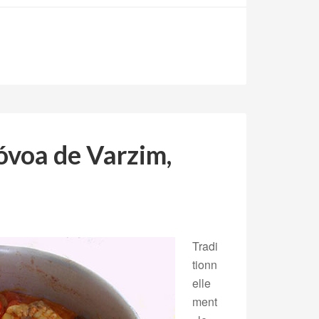
óvoa de Varzim,
Tradi
tionn
elle
ment