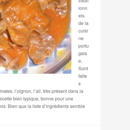
tradit
ionn
els
de la
cuisi
ne
portu
gais
e.
Sont
faite
s
tes, l’oignon, l’ail, très présent dans la
 recette bien typique, bonne pour une
mis. Bien que la liste d’ingrédients semble