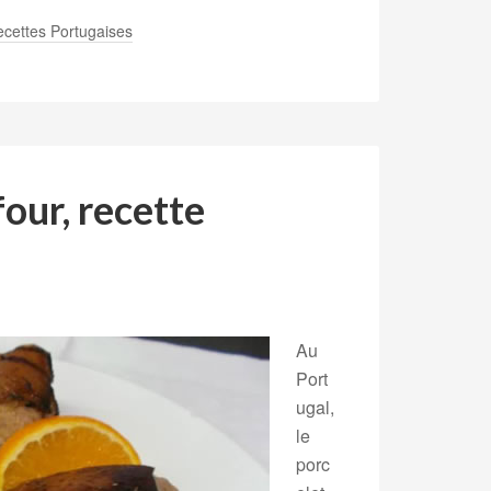
cettes Portugaises
four, recette
Au
Port
ugal,
le
porc