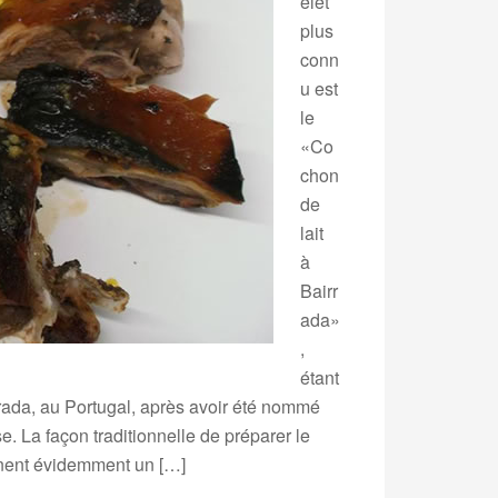
elet
plus
conn
u est
le
«Co
chon
de
lait
à
Bairr
ada»
,
étant
rrada, au Portugal, après avoir été nommé
e. La façon traditionnelle de préparer le
onnent évidemment un […]