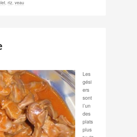
let
,
riz
,
veau
e
Les
gési
ers
sont
l’un
des
plats
plus