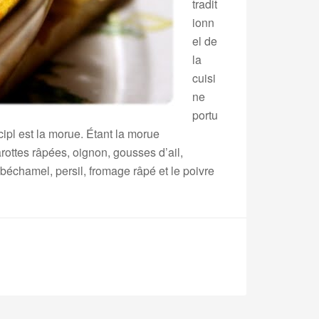
tradit
ionn
el de
la
cuisi
ne
portu
ipl est la morue. Étant la morue
carottes râpées, oignon, gousses d’ail,
e béchamel, persil, fromage râpé et le poivre