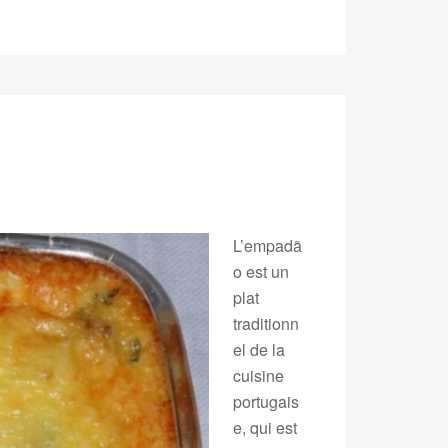
L’empadã
o est un
plat
traditionn
el de la
cuisine
portugais
e, qui est