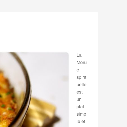
La
Moru
e
spirit
uelle
est
un
plat
simp
le et