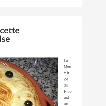
ecette
ise
La
Moru
e à
Zé
do
Pipo
est
un