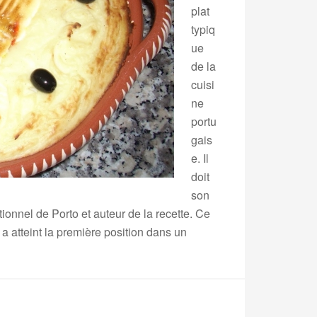
plat
typiq
ue
de la
cuisi
ne
portu
gais
e. Il
doit
son
ionnel de Porto et auteur de la recette. Ce
a atteint la première position dans un