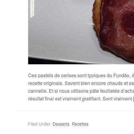
Ces pastels de cerises sont typiques du Fundão, ét
recette originale. Savent bien encore chauds et 
cannelle. Et si nous utilisons pâte feuilletée d’acha
résultat final est vraiment gratifiant. Sont vraiment
Filed Under:
Desserts
,
Recettes